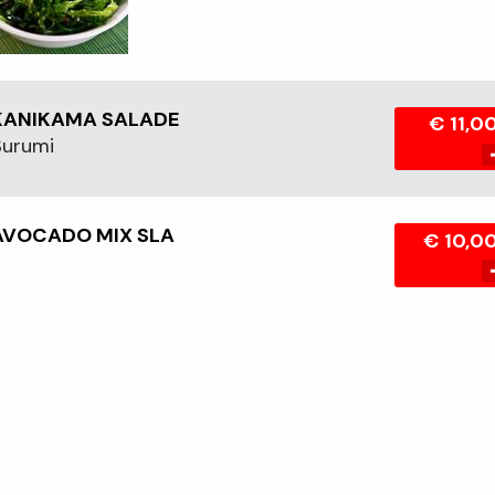
KANIKAMA SALADE
€ 11,0
Surumi
AVOCADO MIX SLA
€ 10,0