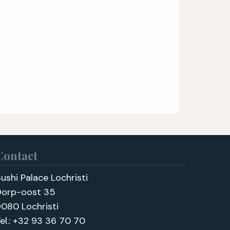
Contact
ushi Palace Lochristi
Dorp-oost 35
080 Lochristi
el.:
+32 93 36 70 70